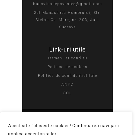
bucovinadepovestee@gmail.com
Sat Manastirea Humorului, Str.
Stefan Cel Mare, nr. 203, Jud.
Suceava
Link-uri utile
Termeni si conditii​
Politica de cookies​
Politica de confidentialitate​
ANPC
SOL
Copyright © 2023 Toate drepturile
Acest site foloseste cookies! Continuarea navigarii
rezervate. Pensiunea Bucovina de
implica acceptarea lor.