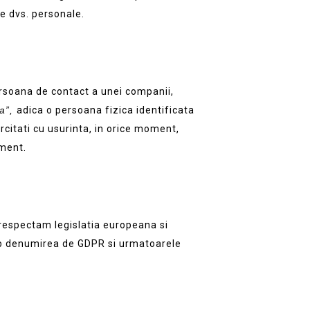
e dvs. personale.
persoana de contact a unei companii,
ta
”,
adica o persoana fizica identificata
ercitati cu usurinta, in orice moment,
ument.
 respectam legislatia europeana si
sub denumirea de GDPR si urmatoarele