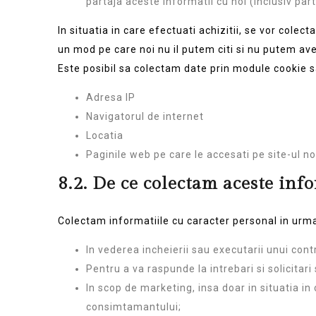
partaja aceste informatii cu noi (inclusiv par
In situatia in care efectuati achizitii, se vor colec
un mod pe care noi nu il putem citi si nu putem ave
Este posibil sa colectam date prin module cookie s
Adresa IP
Navigatorul de internet
Locatia
Paginile web pe care le accesati pe site-ul n
8.2.
De ce colectam aceste info
Colectam informatiile cu caracter personal in urma
In vederea incheierii sau executarii unui contr
Pentru a va raspunde la intrebari si solicitari 
In scop de marketing, insa doar in situatia i
consimtamantului;