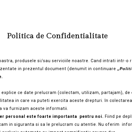
Politica de Confidentialitate
ra, produsele si/sau serviciile noastre. Cand intrati intr-o rel
ezentate in prezentul document (denumit in continuare
„Polit
e.
a explice ce date prelucram (colectam, utilizam, partajam), de 
itatea in care va puteti exercita aceste drepturi. In colectare
sa va furnizam aceste informatii.
ter personal este foarte importanta
pentru noi.
Fiind pe depl
cam in siguranta si sa le prelucram cu atentie. Nu oferim infor