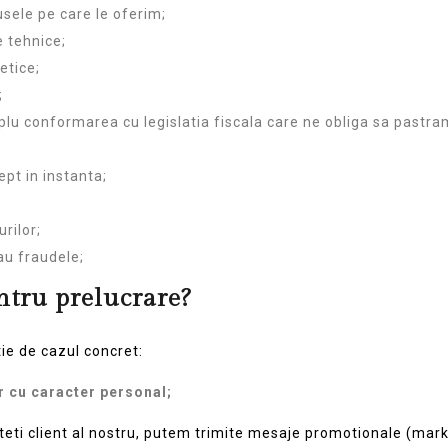
usele pe care le oferim;
 tehnice;
etice;
;
plu conformarea cu legislatia fiscala care ne obliga sa pastr
pt in instanta;
rilor;
sau fraudele;
ntru prelucrare?
ie de cazul concret:
 cu caracter personal;
nteti client al nostru, putem trimite mesaje promotionale (market