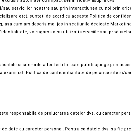
ii exclusiv automate cu impact semnificativ asupra dvs.
i/sau serviciilor noastre sau prin interactiunea cu noi prin oric
alizare etc), sunteti de acord cu aceasta Politica de confidenti
g, asa cum am descris mai jos in sectiunile dedicate Marketing-u
identialitate, va rugam sa nu utilizati serviciile sau produselo
catiile si site-urile altor terti la care puteti ajunge prin acce
 examinati Politica de confidentialitate de pe orice site si/sa
e responsabila de prelucrarea datelor dvs. cu caracter person
r de date cu caracter personal. Pentru ca datele dvs. sa fie pr