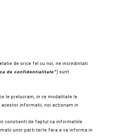
atie de orice fel cu noi, ne incredintati
ica de confidentialitate”
) sunt
ce le prelucram, in ce modalitate le
a acestor informatii, noi actionam in
in constienti de faptul ca informatiile
matii unor parti terte fara a va informa in