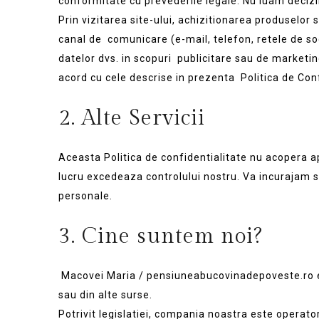
conformitate cu prevederile legale. Nu luam deciz
Prin vizitarea site-ului, achizitionarea produselor s
canal de comunicare (e-mail, telefon, retele de soci
datelor dvs. in scopuri publicitare sau de marketin
acord cu cele descrise in prezenta Politica de Conf
2. Alte Servicii
Aceasta Politica de confidentialitate nu acopera apli
lucru excedeaza controlului nostru. Va incurajam sa
personale.
3. Cine suntem noi?
Macovei Maria / pensiuneabucovinadepoveste.ro est
sau din alte surse.
Potrivit legislatiei, compania noastra este operato