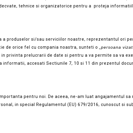
cvate, tehnice si organizatorice pentru a proteja informatiil
ara a produselor si/sau serviciilor noastre, reprezentantul ori 
atie de orice fel cu compania noastra, sunteti o
„
persoana viza
 in privinta prelucrarii de date si pentru a va permite sa va ex
 informatii, accesati Sectiunile 7, 10 si 11 din prezentul doc
e importanta pentru noi. De aceea, ne-am luat angajamentul sa
ersonal, in special Regulamentul (EU) 679/2016, cunoscut si 