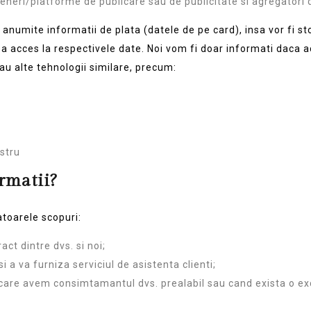
teneri/platforme de publicare sau de publicitate si agregatori 
ta anumite informatii de plata (datele de pe card), insa vor fi s
a acces la respectivele date. Noi vom fi doar informati daca a
au alte tehnologii similare, precum:
ostru
rmatii?
toarele scopuri:
act dintre dvs. si noi;
si a va furniza serviciul de asistenta clienti;
n care avem consimtamantul dvs. prealabil sau cand exista o ex