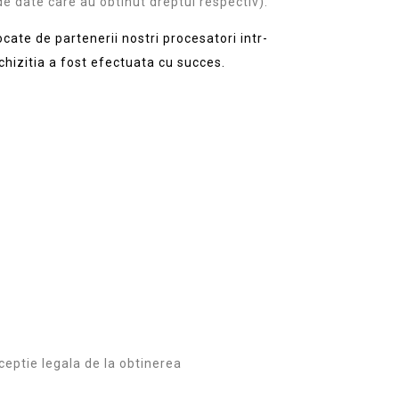
de date care au obtinut dreptul respectiv).
tocate de partenerii nostri procesatori intr-
chizitia a fost efectuata cu succes.
ceptie legala de la obtinerea