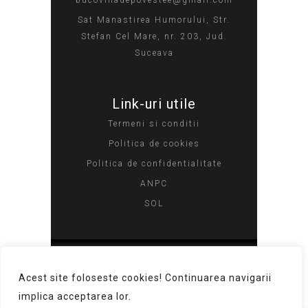
bucovinadepovestee@gmail.com
Sat Manastirea Humorului, Str.
Stefan Cel Mare, nr. 203, Jud.
Suceava
Link-uri utile
Termeni si conditii​
Politica de cookies​
Politica de confidentialitate​
ANPC
SOL
Copyright © 2023 Toate drepturile
Acest site foloseste cookies! Continuarea navigarii
rezervate. Pensiunea Bucovina de
implica acceptarea lor.
Poveste