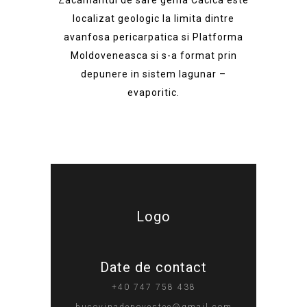
Zacamantul de sare gema Cacica este
localizat geologic la limita dintre
avanfosa pericarpatica si Platforma
Moldoveneasca si s-a format prin
depunere in sistem lagunar –
evaporitic.
Logo
Date de contact
+40 747 758 438